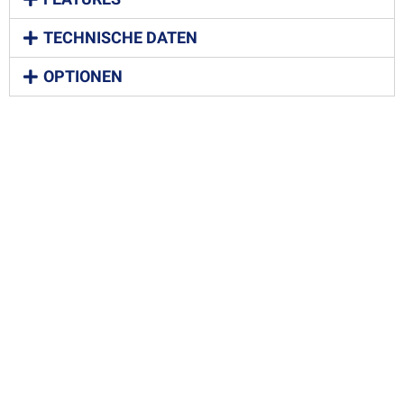
TECHNISCHE DATEN
OPTIONEN
BEGINNEN SIE JETZT
Jetzt ein unverbindliches und
kostenfreies Angebot
anfordern.
Angebot anfragen